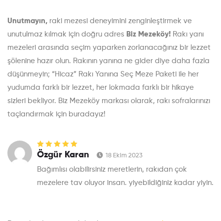
Unutmayın,
raki mezesi deneyimini zenginleştirmek ve
unutulmaz kılmak için doğru adres
Biz Mezeköy!
Rakı yanı
mezeleri arasında seçim yaparken zorlanacağınız bir lezzet
şölenine hazır olun. Rakının yanına ne gider diye daha fazla
düşünmeyin; “Hicaz” Rakı Yanına Seç Meze Paketi ile her
yudumda farklı bir lezzet, her lokmada farklı bir hikaye
sizleri bekliyor. Biz Mezeköy markası olarak, rakı sofralarınızı
taçlandırmak için buradayız!
5 üzerinden
5
Özgür Karan
18 Ekim 2023
oy aldı
Bağımlısı olabilirsiniz meretlerin, rakıdan çok
mezelere tav oluyor insan. yiyebildiğiniz kadar yiyin.