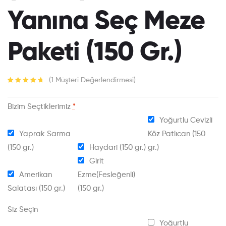
Yanına Seç Meze
Paketi (150 Gr.)
(
1
Müşteri Değerlendirmesi)
1
müşteri
puanına
dayanarak 5
Bizim Seçtiklerimiz
*
üzerinden
Yoğurtlu Cevizli
5.00
puan aldı
Yaprak Sarma
Köz Patlıcan (150
(150 gr.)
Haydari (150 gr.)
gr.)
Girit
Amerikan
Ezme(Fesleğenli)
Salatası (150 gr.)
(150 gr.)
Siz Seçin
Yoğurtlu