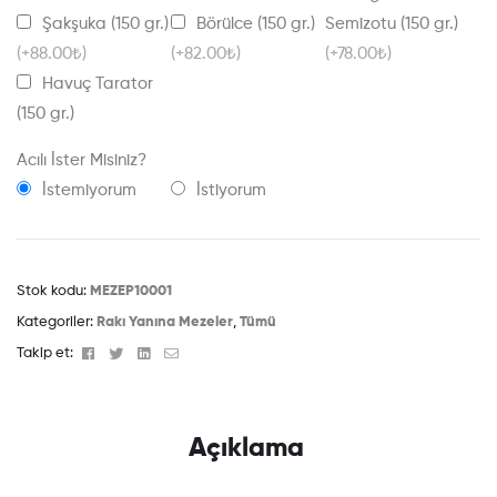
Şakşuka (150 gr.)
Börülce (150 gr.)
Semizotu (150 gr.)
(+88.00₺)
(+82.00₺)
(+78.00₺)
Havuç Tarator
(150 gr.)
Acılı İster Misiniz?
İstemiyorum
İstiyorum
Stok kodu:
MEZEP10001
Kategoriler:
Rakı Yanına Mezeler
,
Tümü
Facebook
Twitter
Linkedin
Email
Takip et:
Açıklama