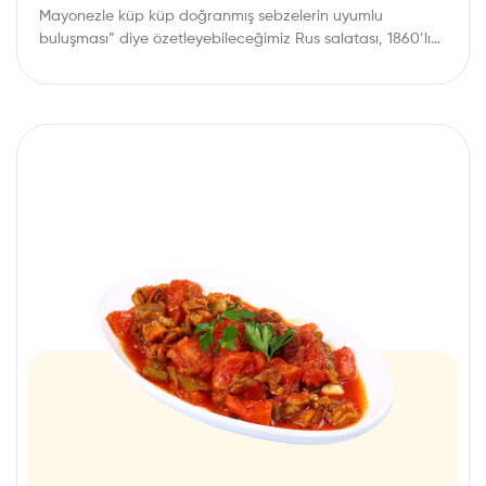
Mayonezle küp küp doğranmış sebzelerin uyumlu
buluşması” diye özetleyebileceğimiz Rus salatası, 1860’lı
yıllarda Moskova’daki Hermitage…