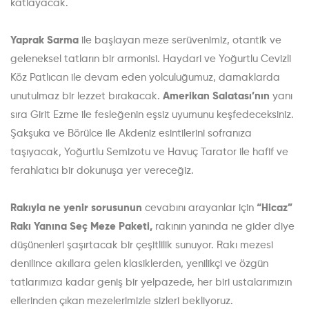
katlayacak.
Yaprak Sarma
ile başlayan meze serüvenimiz, otantik ve
geleneksel tatların bir armonisi. Haydari ve Yoğurtlu Cevizli
Köz Patlıcan ile devam eden yolculuğumuz, damaklarda
unutulmaz bir lezzet bırakacak.
Amerikan Salatası’nın
yanı
sıra Girit Ezme ile fesleğenin eşsiz uyumunu keşfedeceksiniz.
Şakşuka ve Börülce ile Akdeniz esintilerini sofranıza
taşıyacak, Yoğurtlu Semizotu ve Havuç Tarator ile hafif ve
ferahlatıcı bir dokunuşa yer vereceğiz.
Rakıyla ne yenir sorusunun
cevabını arayanlar için
“Hicaz”
Rakı Yanına Seç Meze Paketi,
rakının yanında ne gider diye
düşünenleri şaşırtacak bir çeşitlilik sunuyor. Rakı mezesi
denilince akıllara gelen klasiklerden, yenilikçi ve özgün
tatlarımıza kadar geniş bir yelpazede, her biri ustalarımızın
ellerinden çıkan mezelerimizle sizleri bekliyoruz.