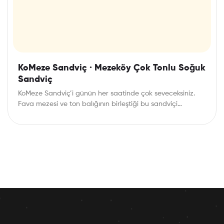
KoMeze Sandviç · Mezeköy Çok Tonlu Soğuk
Sandviç
KoMeze Sandviç’i günün her saatinde çok seveceksiniz.
Fava mezesi ve ton balığının birleştiği bu sandviçi…