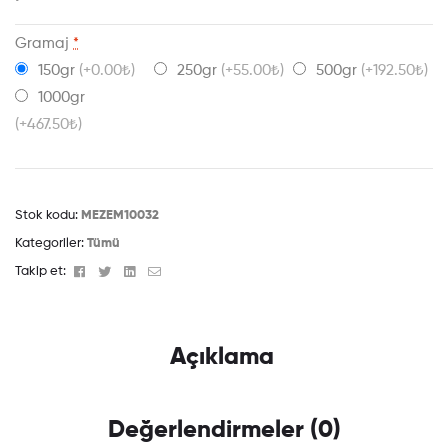
Gramaj
*
150gr
(+0.00₺)
250gr
(+55.00₺)
500gr
(+192.50₺)
1000gr
(+467.50₺)
Stok kodu:
MEZEM10032
Kategoriler:
Tümü
Facebook
Twitter
Linkedin
Email
Takip et:
Açıklama
Değerlendirmeler (0)