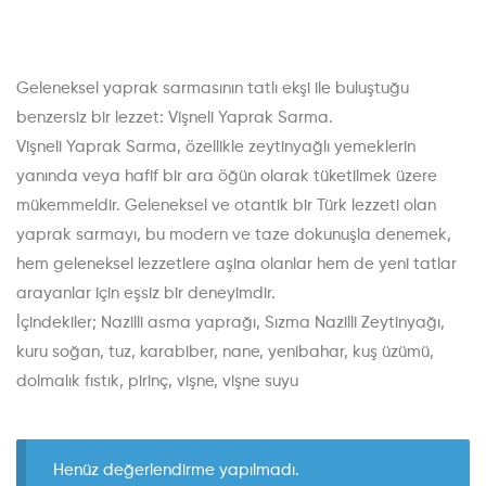
Geleneksel yaprak sarmasının tatlı ekşi ile buluştuğu
benzersiz bir lezzet: Vişneli Yaprak Sarma.
Vişneli Yaprak Sarma, özellikle zeytinyağlı yemeklerin
yanında veya hafif bir ara öğün olarak tüketilmek üzere
mükemmeldir. Geleneksel ve otantik bir Türk lezzeti olan
yaprak sarmayı, bu modern ve taze dokunuşla denemek,
hem geleneksel lezzetlere aşina olanlar hem de yeni tatlar
arayanlar için eşsiz bir deneyimdir.
İçindekiler; Nazilli asma yaprağı, Sızma Nazilli Zeytinyağı,
kuru soğan, tuz, karabiber, nane, yenibahar, kuş üzümü,
dolmalık fıstık, pirinç, vişne, vişne suyu
Henüz değerlendirme yapılmadı.