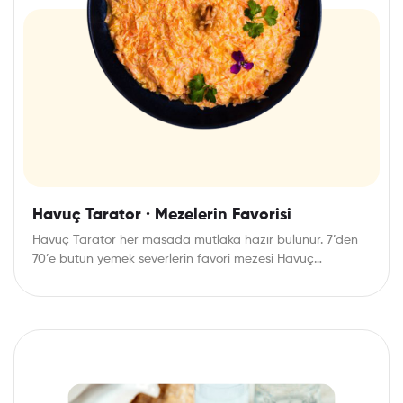
Havuç Tarator · Mezelerin Favorisi
Havuç Tarator her masada mutlaka hazır bulunur. 7’den
70’e bütün yemek severlerin favori mezesi Havuç…