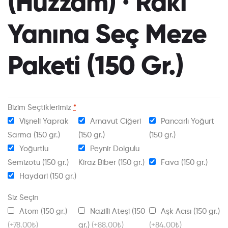
(Hüzzam) · Rakı
Yanına Seç Meze
Paketi (150 Gr.)
Bizim Seçtiklerimiz
*
Vişneli Yaprak
Arnavut Ciğeri
Pancarlı Yoğurt
Sarma (150 gr.)
(150 gr.)
(150 gr.)
Yoğurtlu
Peynir Dolgulu
Semizotu (150 gr.)
Kiraz Biber (150 gr.)
Fava (150 gr.)
Haydari (150 gr.)
Siz Seçin
Atom (150 gr.)
Nazilli Ateşi (150
Aşk Acısı (150 gr.)
(+78.00₺)
gr.)
(+88.00₺)
(+84.00₺)