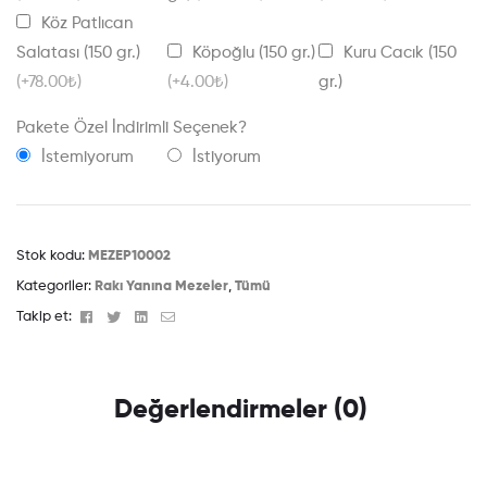
Köz Patlıcan
Salatası (150 gr.)
Köpoğlu (150 gr.)
Kuru Cacık (150
(+78.00₺)
(+4.00₺)
gr.)
Pakete Özel İndirimli Seçenek?
İstemiyorum
İstiyorum
Stok kodu:
MEZEP10002
Kategoriler:
Rakı Yanına Mezeler
,
Tümü
Facebook
Twitter
Linkedin
Email
Takip et:
Değerlendirmeler (0)