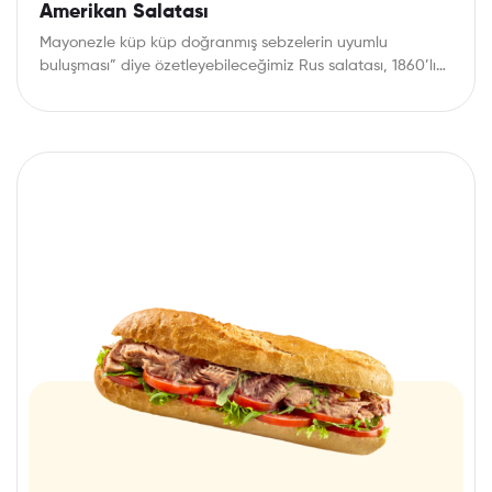
Amerikan Salatası
Mayonezle küp küp doğranmış sebzelerin uyumlu
buluşması” diye özetleyebileceğimiz Rus salatası, 1860’lı
yıllarda Moskova’daki Hermitage…