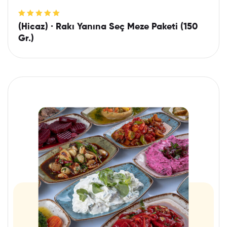
5 üzerinden
(Hicaz) · Rakı Yanına Seç Meze Paketi (150
5.00
oy aldı
Gr.)