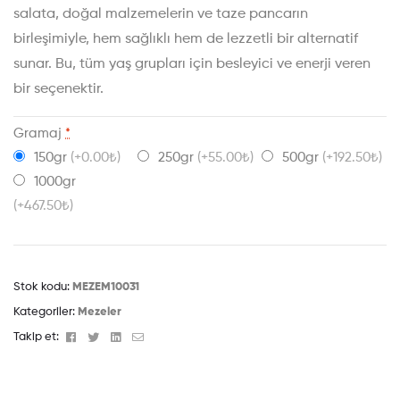
salata, doğal malzemelerin ve taze pancarın
birleşimiyle, hem sağlıklı hem de lezzetli bir alternatif
sunar. Bu, tüm yaş grupları için besleyici ve enerji veren
bir seçenektir.
Gramaj
*
150gr
(+0.00₺)
250gr
(+55.00₺)
500gr
(+192.50₺)
1000gr
(+467.50₺)
Stok kodu:
MEZEM10031
Kategoriler:
Mezeler
Facebook
Twitter
Linkedin
Email
Takip et: