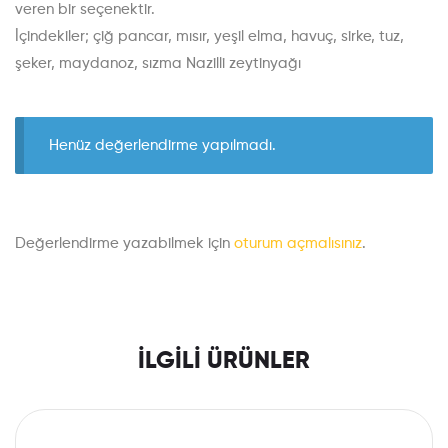
veren bir seçenektir.
İçindekiler; çiğ pancar, mısır, yeşil elma, havuç, sirke, tuz,
şeker, maydanoz, sızma Nazilli zeytinyağı
Henüz değerlendirme yapılmadı.
Değerlendirme yazabilmek için
oturum açmalısınız
.
İLGILI ÜRÜNLER