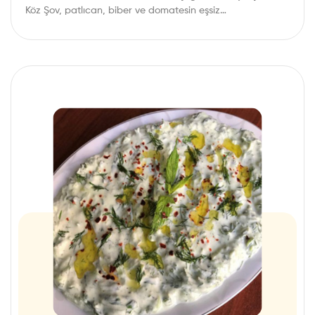
Köz Şov, patlıcan, biber ve domatesin eşsiz…