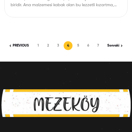
biridir. Ana malzemesi kabak olan bu lezzetli kızartma,
tane…
PREVIOUS
1
2
3
4
5
6
7
Sonraki