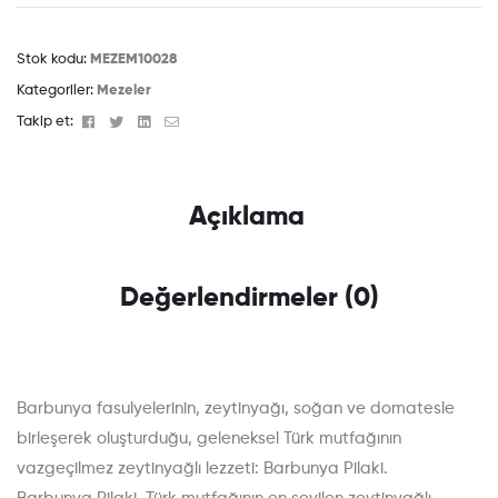
Stok kodu:
MEZEM10028
Kategoriler:
Mezeler
Facebook
Twitter
Linkedin
Email
Takip et:
Açıklama
Değerlendirmeler (0)
Barbunya fasulyelerinin, zeytinyağı, soğan ve domatesle
birleşerek oluşturduğu, geleneksel Türk mutfağının
vazgeçilmez zeytinyağlı lezzeti: Barbunya Pilaki.