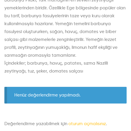
Barbunya Pilaki, Türk mutfağının en sevilen zeytinyağlı
yemeklerinden biridir. Özellikle Ege bölgesinde popüler olan
bu tarif, barbunya fasulyelerinin taze veya kuru olarak
kullanılmasıyla hazırlanır. Yemeğin temelini barbunya
fasulyesi oluştururken, soğan, havuç, domates ve biber
salçası gibi malzemelerle zenginleştirilir. Yemeğin lezzet
profili, zeytinyağının yumuşaklığı, limonun hafif ekşiliği ve
sarımsağın aromasıyla tamamlanır.
İçindekiler; barbunya, havuç, patates, sızma Nazilli
zeytinyağı, tuz, şeker, domates salçası
Henüz değerlendirme yapılmadı.
Değerlendirme yazabilmek için
oturum açmalısınız
.