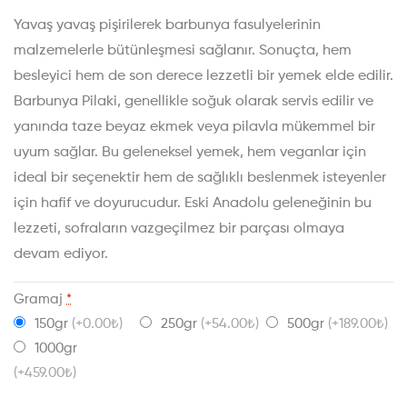
Yavaş yavaş pişirilerek barbunya fasulyelerinin
malzemelerle bütünleşmesi sağlanır. Sonuçta, hem
besleyici hem de son derece lezzetli bir yemek elde edilir.
Barbunya Pilaki, genellikle soğuk olarak servis edilir ve
yanında taze beyaz ekmek veya pilavla mükemmel bir
uyum sağlar. Bu geleneksel yemek, hem veganlar için
ideal bir seçenektir hem de sağlıklı beslenmek isteyenler
için hafif ve doyurucudur. Eski Anadolu geleneğinin bu
lezzeti, sofraların vazgeçilmez bir parçası olmaya
devam ediyor.
Gramaj
*
150gr
(+0.00₺)
250gr
(+54.00₺)
500gr
(+189.00₺)
1000gr
(+459.00₺)