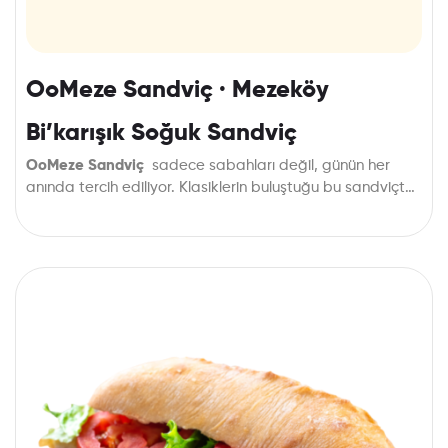
OoMeze Sandviç · Mezeköy
Bi’karışık Soğuk Sandviç
OoMeze Sandviç
sadece sabahları değil, günün her
anında tercih ediliyor. Klasiklerin buluştuğu bu sandviçten
kimse vazgeçemiyor.
Bol karışık sandviçimizi yiyenler lezzete doyuyor,
denemeyenler ise sabırsızlanıyor. Sizde hemen lezzete
doymak için
OoMeze Sandviçi
sipariş edin!