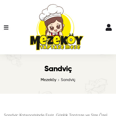
Sandviç
Mezeköy
Sandviç
Sandviç Kategorisinde Eşsiz, Günlük Taptaze ve Size Özel