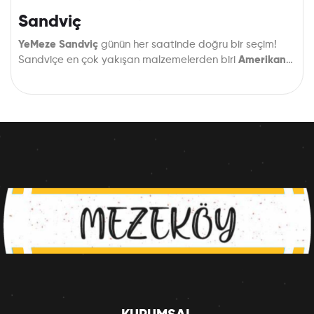
Sandviç
YeMeze Sandviç
günün her saatinde doğru bir seçim!
Sandviçe en çok yakışan malzemelerden biri
Amerikan
salatası da içinde.
Bakırköy ve çevresine
(Ataköy, Yeşilyurt, İncirli,
Osmaniye, Yenimahalle) her zamanki tazelikle getirelim.
sipariş verin.