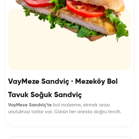
VayMeze Sandviç · Mezeköy Bol
Tavuk Soğuk Sandviç
VayMeze Sandviç’te
bol malzeme, ekmek arası
unutulmaz tatlar var. Günün her anında doğru tercih.
Mezenin bu sandviçteki buluşmasını müdavimlerimiz çok
seviyor,
VayMeze’yi
hemen denemek için sipariş verin!