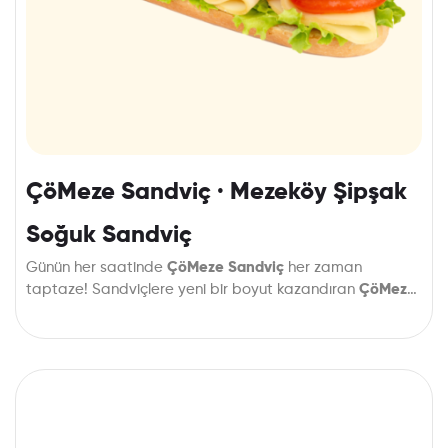
ÇöMeze Sandviç · Mezeköy Şipşak
Soğuk Sandviç
Günün her saatinde
ÇöMeze Sandviç
her zaman
taptaze! Sandviçlere yeni bir boyut kazandıran
ÇöMeze
Sandviç’i
Bakırköy ve çevresine
hemen sipariş edin.
(Ataköy, Yeşilyurt, İncirli,
Osmaniye, Yenimahalle) her zamanki tazelikle getirelim.