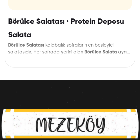
Börülce Salatası · Protein Deposu
Salata
Börülce Salatası
kalabalık sofraların en besleyici
salatasıdır. Her sofrada yerini alan
Börülce Salata
aynı
zamanda büyük bir protein deposudur.
Hem sağlıklı hem keyifli sofralarınıza eşlik etsin
istiyorsanız hemen satın alın.