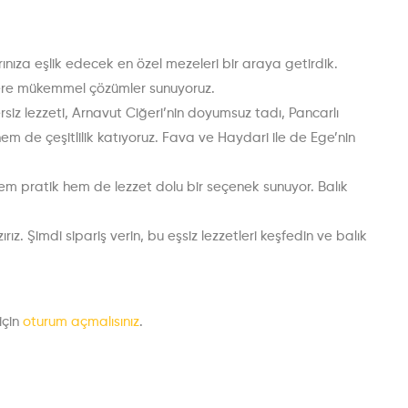
rınıza eşlik edecek en özel mezeleri bir araya getirdik.
nlere mükemmel çözümler sunuyoruz.
iz lezzeti, Arnavut Ciğeri’nin doyumsuz tadı, Pancarlı
hem de çeşitlilik katıyoruz. Fava ve Haydari ile de Ege’nin
i, hem pratik hem de lezzet dolu bir seçenek sunuyor. Balık
ız. Şimdi sipariş verin, bu eşsiz lezzetleri keşfedin ve balık
için
oturum açmalısınız
.