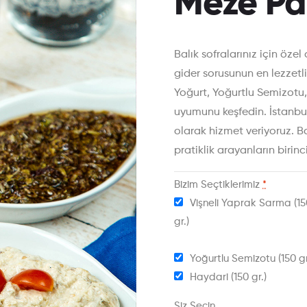
Meze Pak
Balık sofralarınız için öze
gider sorusunun en lezzetl
Yoğurt, Yoğurtlu Semizotu,
uyumunu keşfedin. İstanbul
olarak hizmet veriyoruz. Ba
pratiklik arayanların birinci
Bizim Seçtiklerimiz
*
Vişneli Yaprak Sarma (15
gr.)
Yoğurtlu Semizotu (150 gr
Haydari (150 gr.)
Siz Seçin