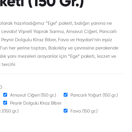
eti (150 Gr.)
l olarak hazırladığımız “Ege” paketi, balığın yanına ne
i cevabı! Vişneli Yaprak Sarma, Arnavut Ciğeri, Pancarlı
 Peynir Dolgulu Kiraz Biber, Fava ve Haydari’nin eşsiz
’un her yerine toptan, Bakırköy ve çevresine perakende
lık yanı mezeleri arayanlar için “Ege” paketi, lezzet ve
 tercihi
0
Arnavut Ciğeri (150 gr.)
Pancarlı Yoğurt (150 gr.)
Peynir Dolgulu Kiraz Biber
.)
(150 gr.)
Fava (150 gr.)