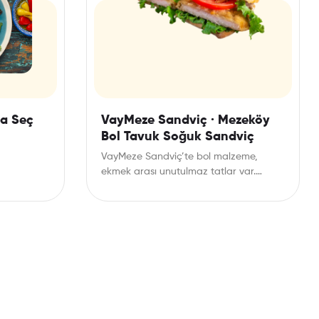
na Seç
VayMeze Sandviç · Mezeköy
Bol Tavuk Soğuk Sandviç
VayMeze Sandviç’te bol malzeme,
ekmek arası unutulmaz tatlar var.
Günün her anında doğru tercih.
Mezenin…