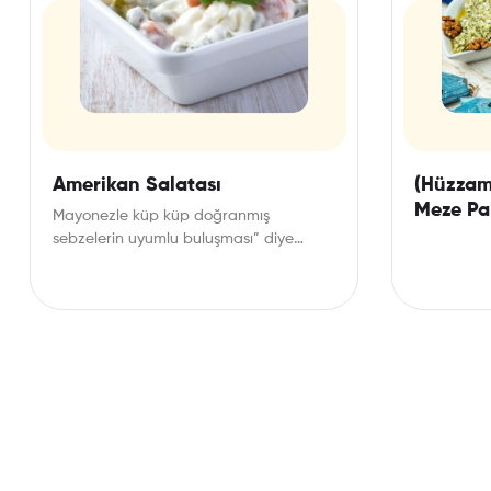
Amerikan Salatası
(Hüzzam
Meze Pak
Mayonezle küp küp doğranmış
sebzelerin uyumlu buluşması” diye
özetleyebileceğimiz Rus salatası, 1860’lı
yıllarda Moskova’daki Hermitage…