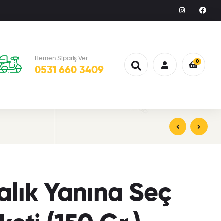
Hemen Sipariş Ver
0
0531 660 3409
Balık Yanına Seç