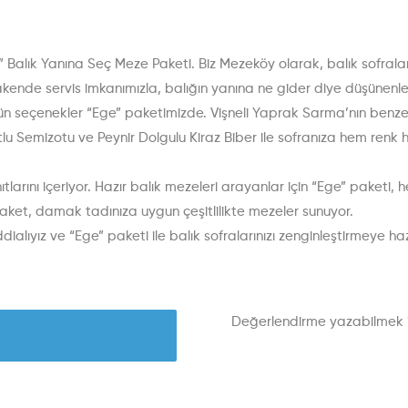
e” Balık Yanına Seç Meze Paketi. Biz Mezeköy olarak, balık sofrala
akende servis imkanımızla, balığın yanına ne gider diye düşüne
ün seçenekler “Ege” paketimizde. Vişneli Yaprak Sarma’nın benzers
rtlu Semizotu ve Peynir Dolgulu Kiraz Biber ile sofranıza hem renk 
anıtlarını içeriyor. Hazır balık mezeleri arayanlar için “Ege” paket
aket, damak tadınıza uygun çeşitlilikte mezeler sunuyor.
lıyız ve “Ege” paketi ile balık sofralarınızı zenginleştirmeye hazır
Değerlendirme yazabilmek 