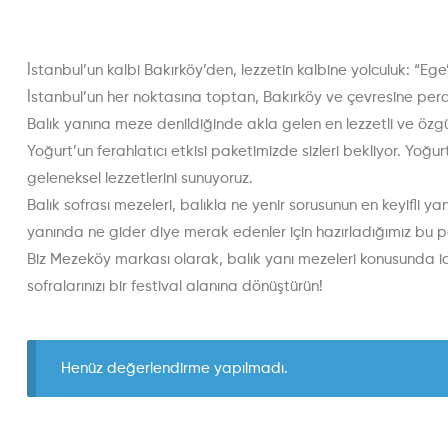
İstanbul’un kalbi Bakırköy’den, lezzetin kalbine yolculuk: “Eg
İstanbul’un her noktasına toptan, Bakırköy ve çevresine per
Balık yanına meze denildiğinde akla gelen en lezzetli ve özg
Yoğurt’un ferahlatıcı etkisi paketimizde sizleri bekliyor. Yoğu
geleneksel lezzetlerini sunuyoruz.
Balık sofrası mezeleri, balıkla ne yenir sorusunun en keyifli y
yanında ne gider diye merak edenler için hazırladığımız bu p
Biz Mezeköy markası olarak, balık yanı mezeleri konusunda iddia
sofralarınızı bir festival alanına dönüştürün!
Henüz değerlendirme yapılmadı.