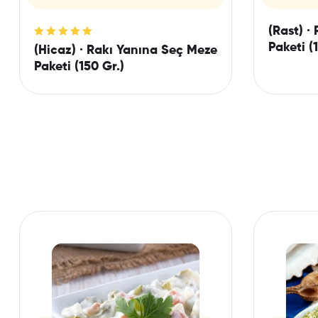
(Rast) ·
5 üzerinden
Paketi (
(Hicaz) · Rakı Yanına Seç Meze
5.00
oy aldı
Paketi (150 Gr.)