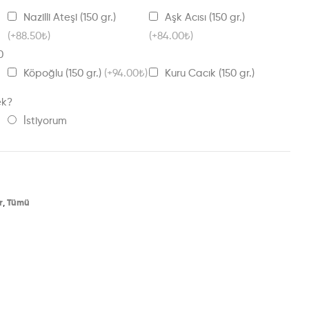
Nazilli Ateşi (150 gr.)
Aşk Acısı (150 gr.)
(+88.50₺)
(+84.00₺)
0
Köpoğlu (150 gr.)
(+94.00₺)
Kuru Cacık (150 gr.)
ek?
İstiyorum
r
,
Tümü