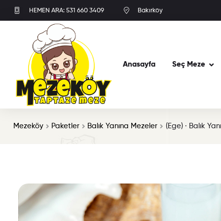
HEMEN ARA: 531 660 3409
Bakırköy
Anasayfa
Seç Meze
Mezeköy
Paketler
Balık Yanına Mezeler
(Ege) · Balık Ya