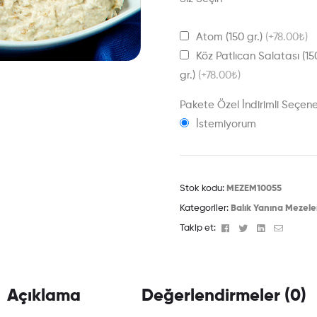
Atom (150 gr.)
(+78.00₺)
Köz Patlıcan Salatası (15
gr.)
(+78.00₺)
Pakete Özel İndirimli Seçen
İstemiyorum
Stok kodu:
MEZEM10055
Kategoriler:
Balık Yanına Mezele
Facebook
Twitter
Linkedin
Email
Takip et:
Açıklama
Değerlendirmeler (0)