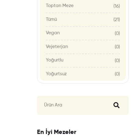
Toptan Meze
(16)
Tümü
(21)
Vegan
(0)
Vejeterjan
(0)
Yoğurtlu
(0)
Yoğurtsuz
(0)
En İyi Mezeler