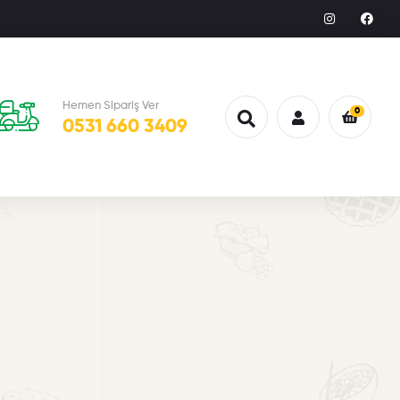
Hemen Sipariş Ver
0
0531 660 3409