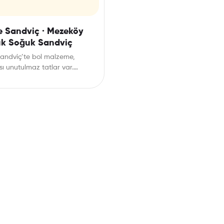
 Sandviç · Mezeköy
uk Soğuk Sandviç
andviç’te bol malzeme,
ı unutulmaz tatlar var.
anında doğru tercih.