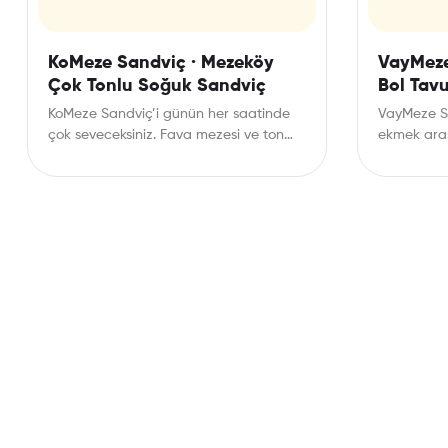
KoMeze Sandviç · Mezeköy
VayMeze
Çok Tonlu Soğuk Sandviç
Bol Tav
KoMeze Sandviç’i günün her saatinde
VayMeze S
çok seveceksiniz. Fava mezesi ve ton
ekmek aras
balığının birleştiği bu sandviçi…
Günün her 
Mezenin…