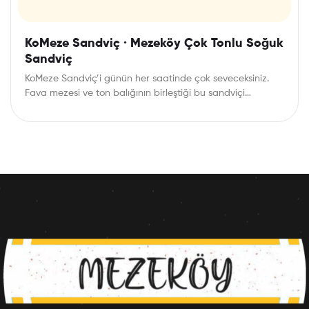
KoMeze Sandviç · Mezeköy Çok Tonlu Soğuk
Sandviç
KoMeze Sandviç’i günün her saatinde çok seveceksiniz.
Fava mezesi ve ton balığının birleştiği bu sandviçi…