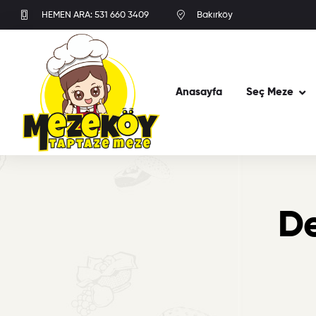
HEMEN ARA: 531 660 3409
Bakırköy
Anasayfa
Seç Meze
De