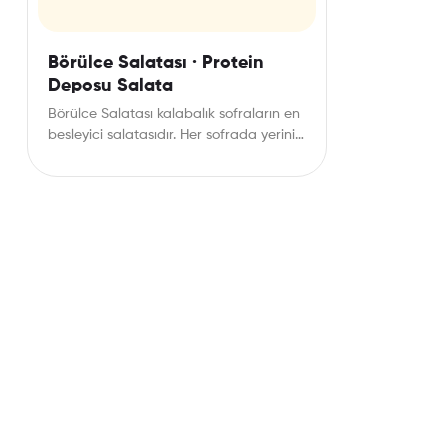
Börülce Salatası · Protein
Deposu Salata
Börülce Salatası kalabalık sofraların en
besleyici salatasıdır. Her sofrada yerini
alan Börülce Salata aynı zamanda…