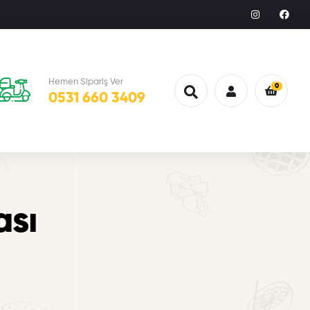
Hemen Sipariş Ver
0
0531 660 3409
ası