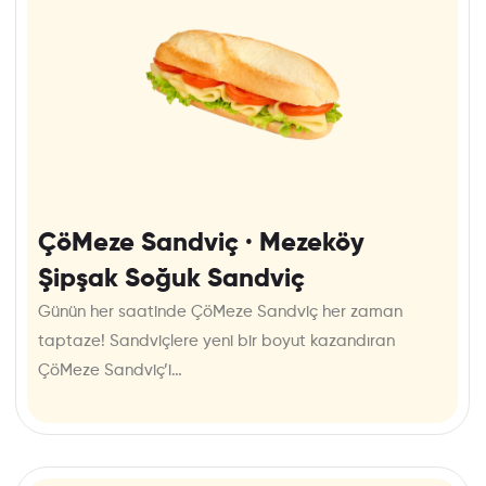
ÇöMeze Sandviç · Mezeköy
Şipşak Soğuk Sandviç
Günün her saatinde ÇöMeze Sandviç her zaman
taptaze! Sandviçlere yeni bir boyut kazandıran
ÇöMeze Sandviç’i…